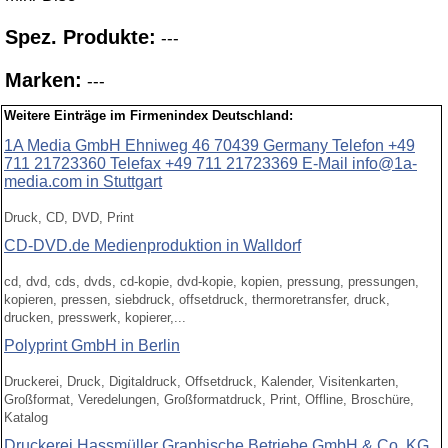
Spez. Produkte:
---
Marken:
---
Weitere Einträge im Firmenindex Deutschland:
1A Media GmbH Ehniweg 46 70439 Germany Telefon +49
711 21723360 Telefax +49 711 21723369 E-Mail info@1a-
media.com in Stuttgart
Druck, CD, DVD, Print
CD-DVD.de Medienproduktion in Walldorf
cd, dvd, cds, dvds, cd-kopie, dvd-kopie, kopien, pressung, pressungen,
kopieren, pressen, siebdruck, offsetdruck, thermoretransfer, druck,
drucken, presswerk, kopierer,...
Polyprint GmbH in Berlin
Druckerei, Druck, Digitaldruck, Offsetdruck, Kalender, Visitenkarten,
Großformat, Veredelungen, Großformatdruck, Print, Offline, Broschüre,
Katalog
Druckerei Hassmüller Graphische Betriebe GmbH & Co. KG